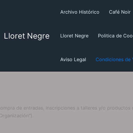
Archivo Histórico
Café Noir
Lloret Negre
Lloret Negre
Politica de Coo
Aviso Legal
Condiciones de 
ompra de entradas, inscripciones a talleres y/o productos 
 Organización").