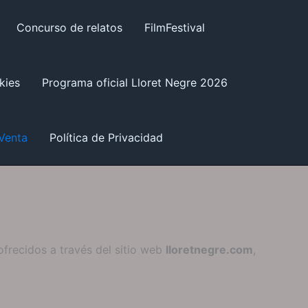
Concurso de relatos
FilmFestival
kies
Programa oficial Lloret Negre 2026
Venta
Política de Privacidad
ofrecidos a través del sitio web
lloretnegre.com
,