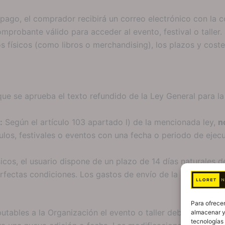
ago, el comprador recibirá un correo electrónico con la c
mprobante válido para acceder al evento, festival o taller.
 físicos (como libros o merchandising), los plazos y cost
 que se aprueba el texto refundido de la Ley General para 
:
Según el artículo 103 apartado l) de la mencionada ley,
n
os, festivales o eventos con una fecha o periodo de ejecuc
icos, el usuario dispone de un plazo de 14 días naturales d
rfectas condiciones. Los gastos de envío de la devolución c
Para ofrecer
ables a la Organización el evento o taller debiera ser can
almacenar y/
tecnologías