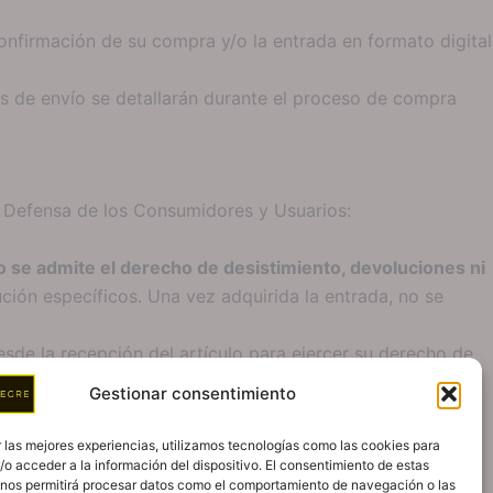
onfirmación de su compra y/o la entrada en formato digital
es de envío se detallarán durante el proceso de compra
la Defensa de los Consumidores y Usuarios:
o se admite el derecho de desistimiento, devoluciones ni
ión específicos. Una vez adquirida la entrada, no se
esde la recepción del artículo para ejercer su derecho de
orrerán a cargo del cliente.
Gestionar consentimiento
 las mejores experiencias, utilizamos tecnologías como las cookies para
celado, se ofrecerá al comprador la posibilidad de
o acceder a la información del dispositivo. El consentimiento de estas
 nos permitirá procesar datos como el comportamiento de navegación o las